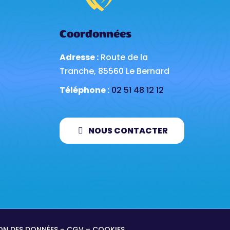
Coordonnées
Adresse :
Route de la
Tranche, 85560 Le Bernard
Téléphone :
02 51 48 12 12
NOUS CONTACTER
ON DES DONNÉES
–
CGV
–
COOKIES