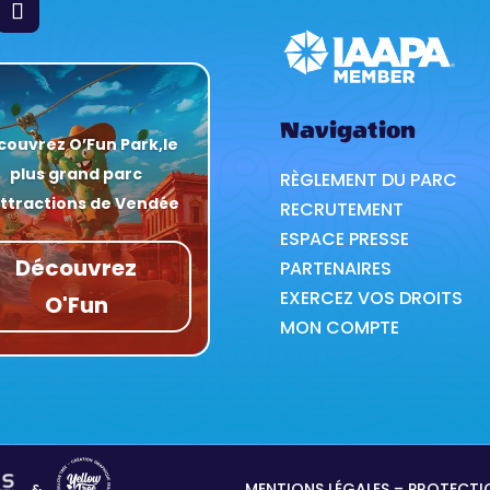
Navigation
couvrez O’Fun Park,
le
plus grand parc
RÈGLEMENT DU PARC
attractions de Vendée
RECRUTEMENT
ESPACE PRESSE
Découvrez
PARTENAIRES
EXERCEZ VOS DROITS
O'Fun
MON COMPTE
MENTIONS LÉGALES
–
PROTECTI
&